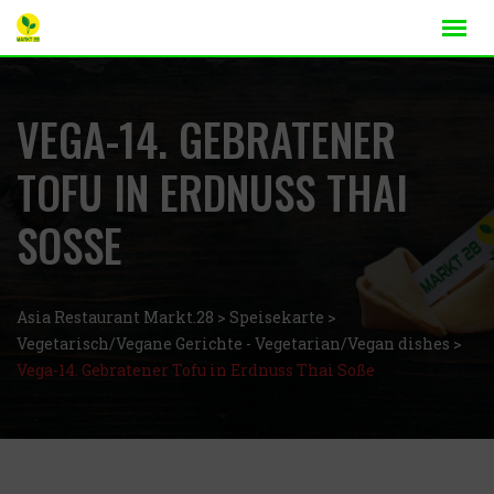
VEGA-14. GEBRATENER
TOFU IN ERDNUSS THAI
SOSSE
Asia Restaurant Markt.28
>
Speisekarte
>
Vegetarisch/Vegane Gerichte - Vegetarian/Vegan dishes
>
Vega-14. Gebratener Tofu in Erdnuss Thai Soße