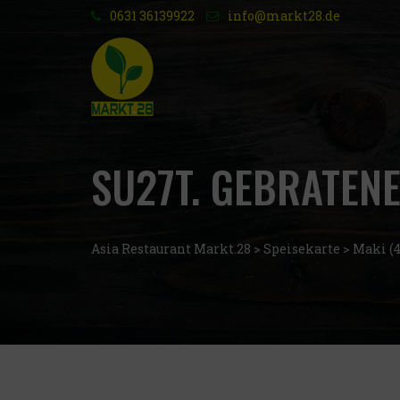
0631 36139922
info@markt28.de
SU27T. GEBRATEN
Asia Restaurant Markt.28
>
Speisekarte
>
Maki (4 