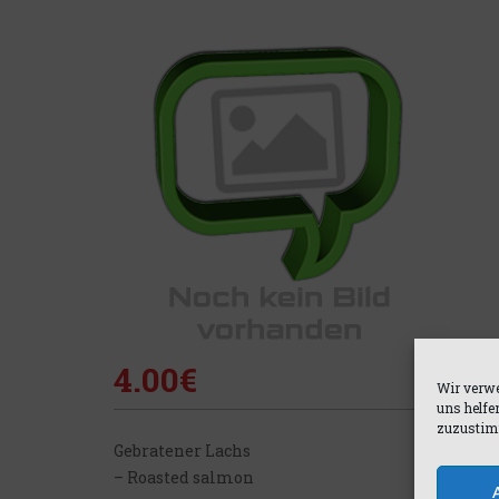
4.00
€
Wir verwe
uns helfe
zuzustimm
Gebratener Lachs
– Roasted salmon