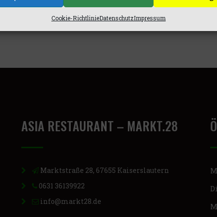
Cookie-Richtlinie
Datenschutz
Impressum
ASIA RESTAURANT – MARKT.28
Ö
Marktstraße 28, 67655 Kaiserslautern
M
0631 36139922
D
info@markt28.de
M