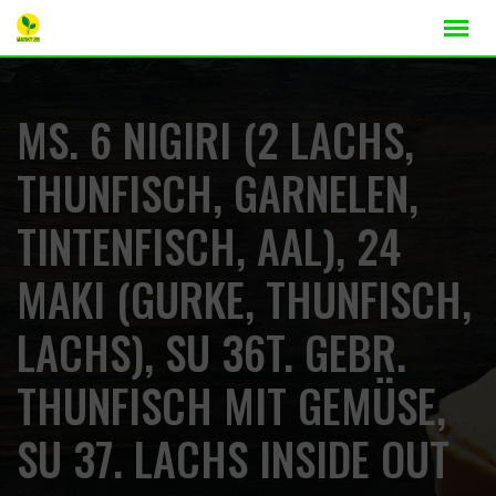
MS. 6 NIGIRI (2 LACHS,
THUNFISCH, GARNELEN,
TINTENFISCH, AAL), 24
MAKI (GURKE, THUNFISCH,
LACHS), SU 36T. GEBR.
THUNFISCH MIT GEMÜSE,
SU 37. LACHS INSIDE OUT