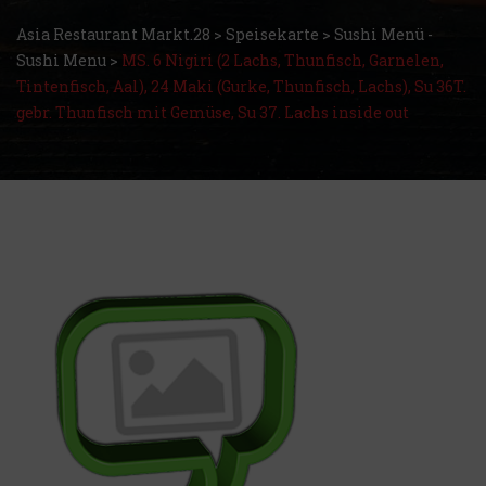
Asia Restaurant Markt.28
>
Speisekarte
>
Sushi Menü -
Sushi Menu
>
MS. 6 Nigiri (2 Lachs, Thunfisch, Garnelen,
Tintenfisch, Aal), 24 Maki (Gurke, Thunfisch, Lachs), Su 36T.
gebr. Thunfisch mit Gemüse, Su 37. Lachs inside out