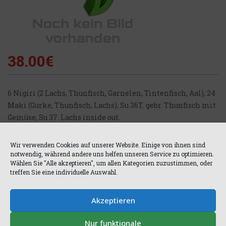
38.00
€
6 Nigiri (2 Lachs, Thunfisch, Garnelen, Tintenfisch, Aal), 24
Maki (Gurke, Thunfisch, Lachs), Su 36T. gebr. Thunfisch mit
Gemüse, Su 37. Lachs inside out.
– 6 Nigiri (2 salmon, tuna, shrimp, squid, eel), 24 Maki
(cucumber, tuna, salmon), Su 36T. seared tuna with
Wir verwenden Cookies auf unserer Website. Einige von ihnen sind
vegetables, Su 37. salmon inside out.
notwendig, während andere uns helfen unseren Service zu optimieren.
Wählen Sie "Alle akzeptieren", um allen Kategorien zuzustimmen, oder
treffen Sie eine individuelle Auswahl.
Akzeptieren
Nur funktionale