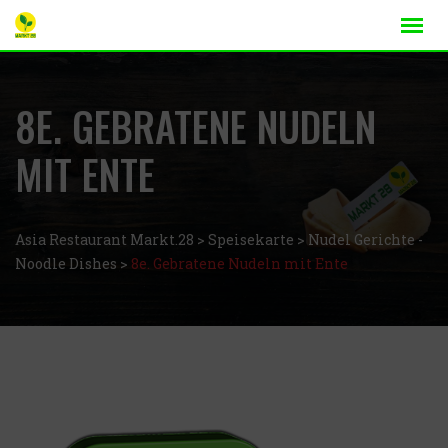
8E. GEBRATENE NUDELN
MIT ENTE
Asia Restaurant Markt.28
>
Speisekarte
>
Nudel Gerichte -
Noodle Dishes
>
8e. Gebratene Nudeln mit Ente