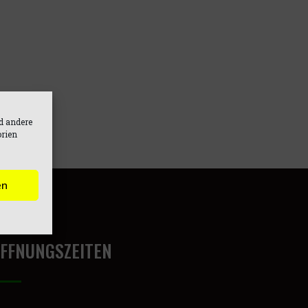
d andere
orien
en
FFNUNGSZEITEN