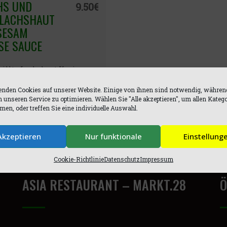
HS UND
9.50
€
 LACHSHAUT
SESAM
SE SAUCE
rillte Lachshaut Kaviar
nden Cookies auf unserer Website. Einige von ihnen sind notwendig, währen
n unseren Service zu optimieren. Wählen Sie "Alle akzeptieren", um allen Kateg
en, oder treffen Sie eine individuelle Auswahl.
Akzeptieren
Nur funktionale
Einstellung
Cookie-Richtlinie
Datenschutz
Impressum
ASIA RESTAURANT – MARKT.28
Ö