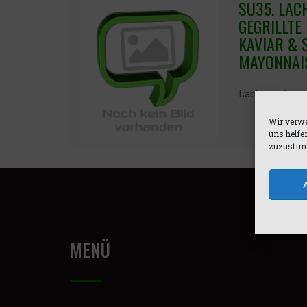
SU35. LAC
GEGRILLTE
KAVIAR & 
MAYONNAI
Lachs und geg
Wir verwe
uns helfe
zuzustimm
MENÜ