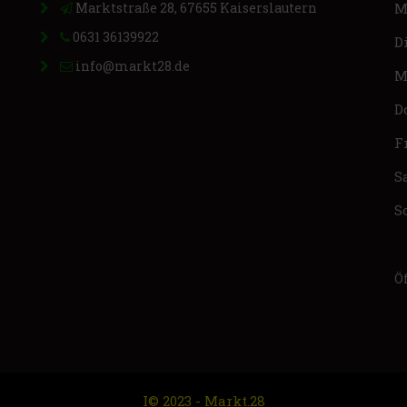
Marktstraße 28, 67655 Kaiserslautern
M
0631 36139922
D
info@markt28.de
M
D
F
S
S
Ö
I© 2023 - Markt.28