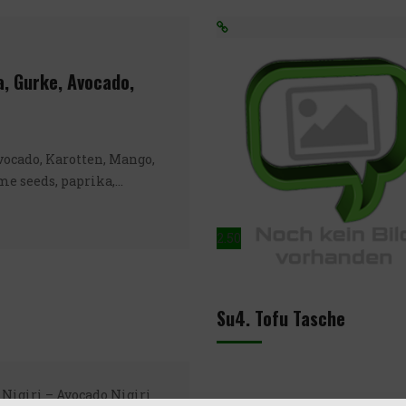
a, Gurke, Avocado,
vocado, Karotten, Mango,
me seeds, paprika,…
2.50
Su4. Tofu Tasche
Nigiri – Avocado Nigiri