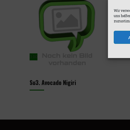
Wir verwe
uns helfe
zuzustimm
3.00
Su3. Avocado Nigiri